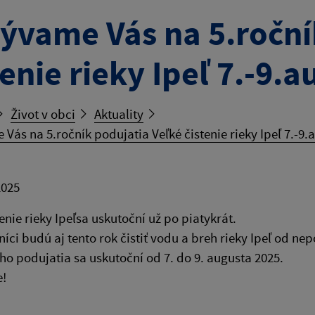
ývame Vás na 5.roční
tenie rieky Ipeľ 7.-9.
Život v obci
Aktuality
Vás na 5.ročník podujatia Veľké čistenie rieky Ipeľ 7.-9.
2025
tenie rieky Ipeľsa uskutoční už po piatykrát.
íci budú aj tento rok čistiť vodu a breh rieky Ipeľ od ne
o podujatia sa uskutoční od 7. do 9. augusta 2025.
!