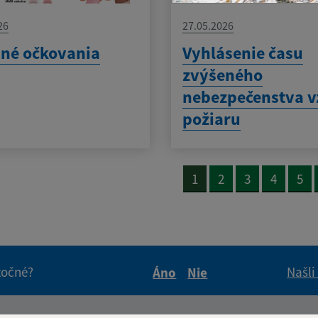
26
27.05.2026
né očkovania
Vyhlásenie času
zvýšeného
nebezpečenstva v
požiaru
1
2
3
4
5
itočné?
Našli
Áno
Nie
Boli tieto informácie pre 
Boli tieto informáci