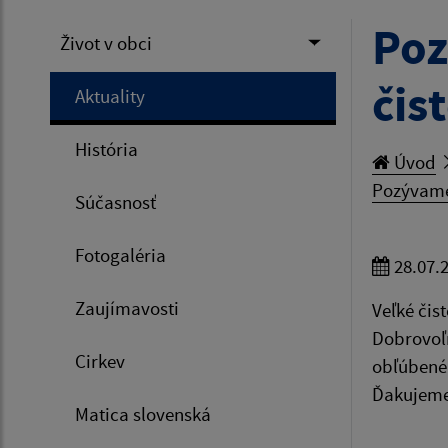
Poz
Život v obci
čis
Aktuality
História
Úvod
Pozývame 
Súčasnosť
Fotogaléria
28.07.
Zaujímavosti
Veľké čis
Dobrovoľn
Cirkev
obľúbenéh
Ďakujeme
Matica slovenská