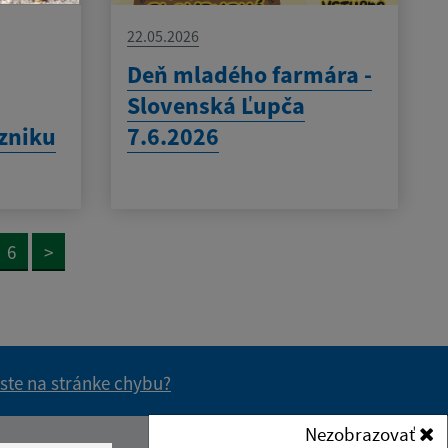
22.05.2026
Deň mladého farmára -
Slovenská Ľupča
zniku
7.6.2026
6
>
 ste na stránke chybu?
vás užitočné?
e pre vás užitočné?
Nezobrazovať