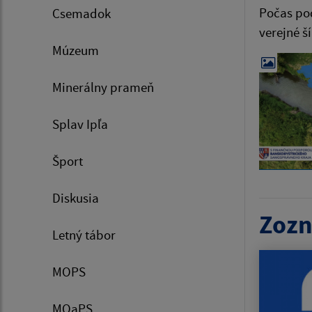
Počas pod
Csemadok
verejné š
Múzeum
Minerálny prameň
Splav Ipľa
Šport
Diskusia
Zozn
Letný tábor
MOPS
MOaPS