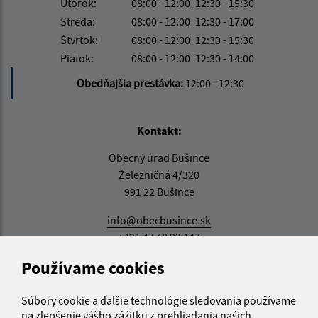
Utorok:
08:00 - 12:00
12:30 - 15:30
Streda:
08:00 - 12:00
12:30 - 17:00
Štvrtok:
08:00 - 12:00
12:30 - 15:30
Piatok:
08:00 - 12:00
12:30 - 14:00
Obedňajšia prestávka:
12:00 - 12:30
Kontakt:
Obecný úrad Bušince
Železničná 4/320
991 22 Bušince
info@obecbusince.sk
+421 47 48 92 147
Používame cookies
IČO: 00319236
Súbory cookie a ďalšie technológie sledovania používame
na zlepšenie vášho zážitku z prehliadania našich