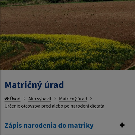
Matričný úrad
Úvod
Ako vybaviť
Matričný úrad
Určenie otcovstva pred alebo po narodení dieťaťa
Zápis narodenia do matriky