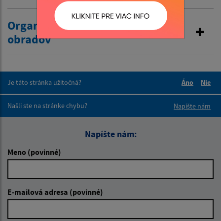
Organizovanie občianskych
obradov
Je táto stránka užitočná?
Áno
Nie
Boli tieto 
Boli 
Našli ste na stránke chybu?
Napíšte nám
Napíšte nám:
Meno (povinné)
E-mailová adresa (povinné)