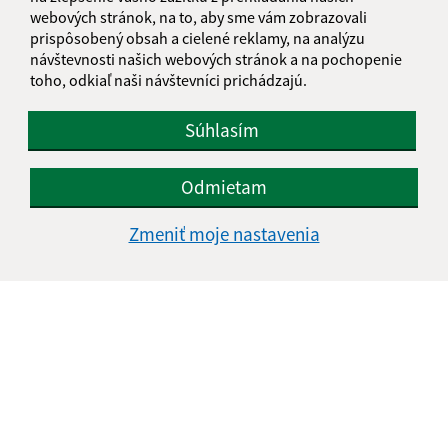
webových stránok, na to, aby sme vám zobrazovali
prispôsobený obsah a cielené reklamy, na analýzu
návštevnosti našich webových stránok a na pochopenie
toho, odkiaľ naši návštevníci prichádzajú.
Súhlasím
Odmietam
Zmeniť moje nastavenia
Informácie o stránke:
Vyhlásenie o prístupnosti
Autorské práva
Ochrana osobných údajov
Navigácia: