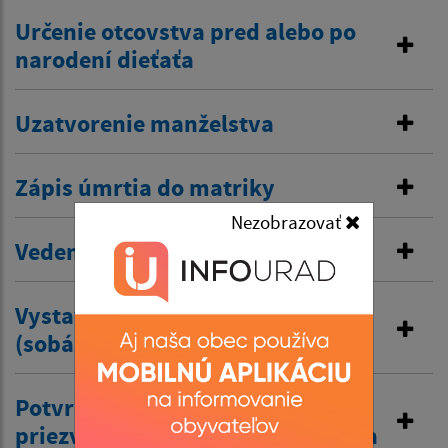
Určenie otcovstva pred alebo po
narodení dieťaťa
Uzatvorenie manželstva
Zápis úmrtia do matriky
Nezobrazovať
Vedenie osobitnej matriky
Vystavenie druhopisu rodného
(sobášneho) úmrtného listu
Potvrdenie o prijatí predošlého
priezviska po rozvode manželstva