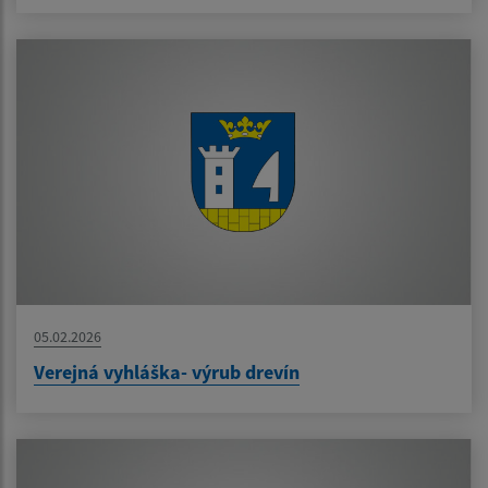
05.02.2026
Verejná vyhláška- výrub drevín