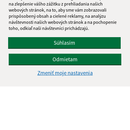
E-mailová adresa (povinné)
na zlepšenie vášho zážitku z prehliadania našich
webových stránok, na to, aby sme vám zobrazovali
prispôsobený obsah a cielené reklamy, na analýzu
návštevnosti našich webových stránok a na pochopenie
Text vašej správy (povinné)
toho, odkiaľ naši návštevníci prichádzajú.
Súhlasím
Odmietam
Zmeniť moje nastavenia
Oboznámil som sa so
spracúvaním osobných
údajov
Google reCaptcha Response
Odoslať správu
Úradné hodiny: