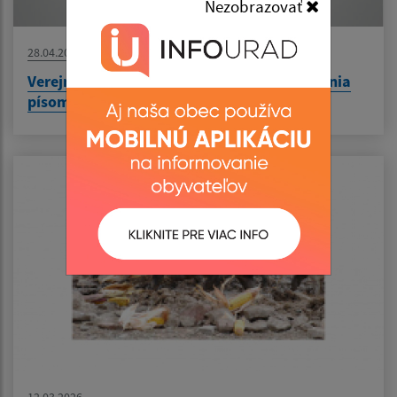
Nezobrazovať
28.04.2026
Verejná vyhláška- o oznámení miesta uloženia
písomnosti