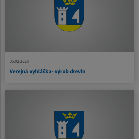
05.02.2026
Verejná vyhláška- výrub drevín