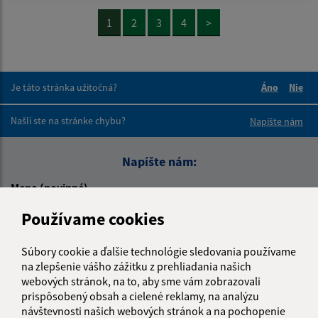
1
2
3
4
>
Je táto stránka užitočná?
Áno
Nie
Boli tieto 
Boli 
Našli ste na stránke chybu?
Napíšte nám
Napíšte nám:
Meno (povinné)
Používame cookies
E-mailová adresa (povinné)
Súbory cookie a ďalšie technológie sledovania používame
na zlepšenie vášho zážitku z prehliadania našich
webových stránok, na to, aby sme vám zobrazovali
prispôsobený obsah a cielené reklamy, na analýzu
Text vašej správy (povinné)
návštevnosti našich webových stránok a na pochopenie