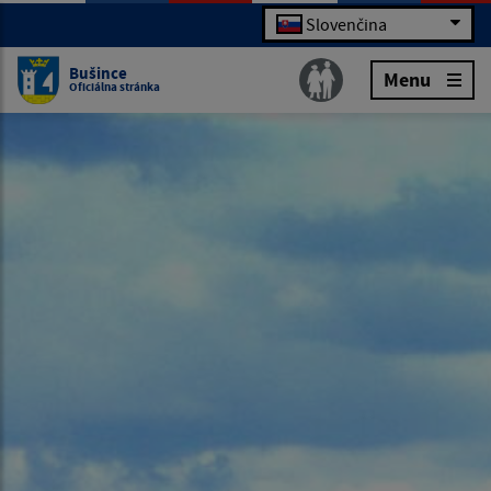
Slovenčina
Bušince
Menu
Oficiálna stránka