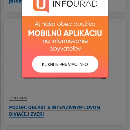
písomnosti
12.03.2026
POZOR! OBLASŤ S INTENZÍVNYM LOVOM
DIVIAČEJ ZVERI