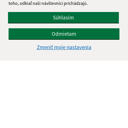
toho, odkiaľ naši návštevníci prichádzajú.
Súhlasím
Odmietam
Oboznámil som sa so
spracúvaním osobných
Zmeniť moje nastavenia
údajov
Google reCaptcha Response
Odoslať správu
Úradné hodiny:
Deň
Čas doobeda
Čas poobede
Pondelok:
08:00 - 12:00
12:30 - 15:30
Utorok:
08:00 - 12:00
12:30 - 15:30
Streda:
08:00 - 12:00
12:30 - 17:00