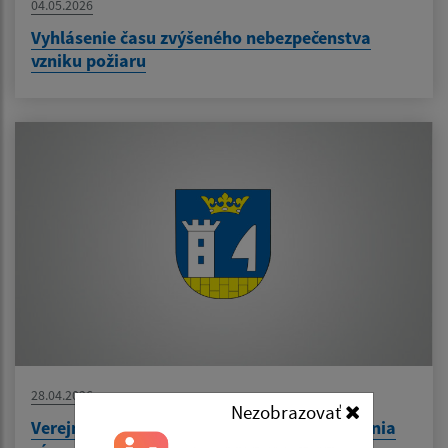
04.05.2026
Vyhlásenie času zvýšeného nebezpečenstva
vzniku požiaru
28.04.2026
Nezobrazovať
Verejná vyhláška- o oznámení miesta uloženia