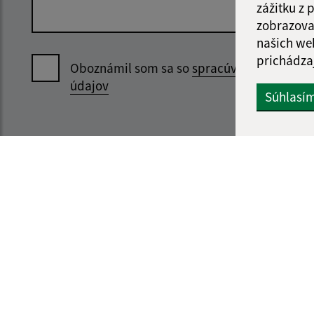
zážitku z
zobrazova
našich we
prichádza
Oboznámil som sa so
spracúvaním osobný
údajov
Súhlasí