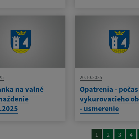
25
20.10.2025
nka na valné
Opatrenia - počas
maždenie
vykurovacieho o
.2025
- usmerenie
1
2
3
4