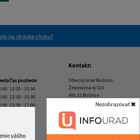
 ste na stránke chybu?
vás užitočné?
e pre vás užitočné?
Kontakt:
Obecný úrad Bušince
beda
Čas poobede
Železničná 4/320
2:00
12:30 - 15:30
991 22 Bušince
2:00
12:30 - 15:30
Nezobrazovať
2:00
12:30 - 17:00
info@obecbusince.sk
2:00
12:30 - 15:30
+421 47 48 92 147
2:00
12:30 - 14:00
IČO: 00319236
ka:
12:00 - 12:30
enie vášho