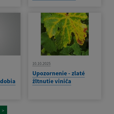
10.10.2025
Upozornenie - zlaté
bdobia
žltnutie viniča
>