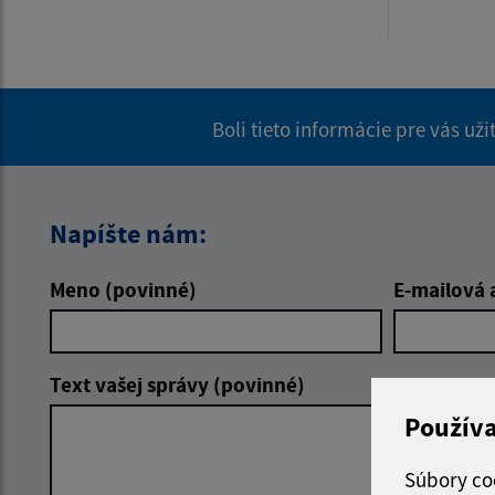
Boli tieto informácie pre vás už
Napíšte nám:
Meno (povinné)
E-mailová 
Text vašej správy (povinné)
Použív
Súbory co