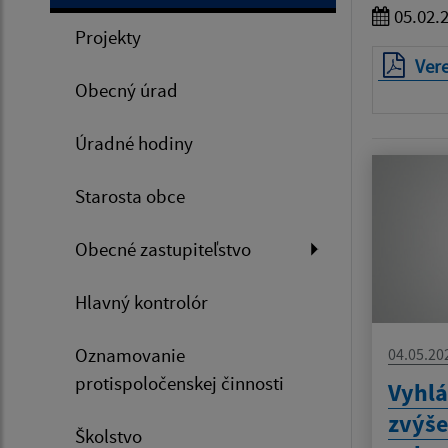
05.02.
Projekty
Vere
Obecný úrad
Úradné hodiny
Starosta obce
Obecné zastupiteľstvo
Hlavný kontrolór
Oznamovanie
04.05.20
protispoločenskej činnosti
Vyhlá
zvýš
Školstvo