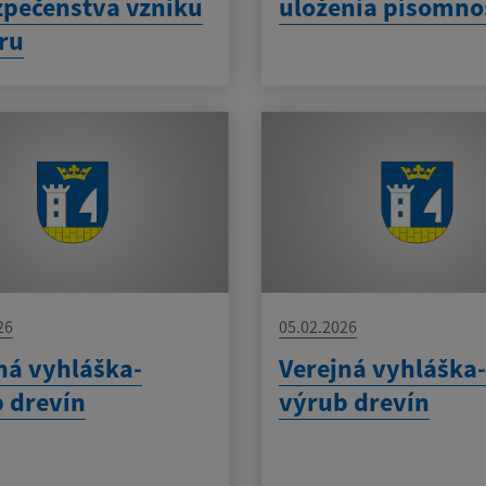
pečenstva vzniku
uloženia písomno
ru
26
05.02.2026
ná vyhláška-
Verejná vyhláška
 drevín
výrub drevín