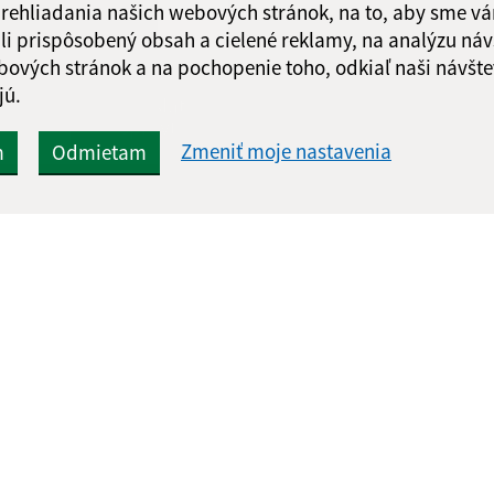
 prehliadania našich webových stránok, na to, aby sme v
li prispôsobený obsah a cielené reklamy, na analýzu náv
bových stránok a na pochopenie toho, odkiaľ naši návšte
jú.
Google reCaptcha Response
Odoslať
ch
správu
Zmeniť moje nastavenia
m
Odmietam