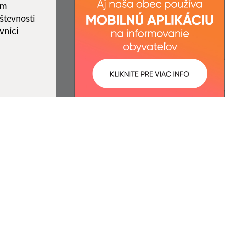
ám
števnosti
vníci