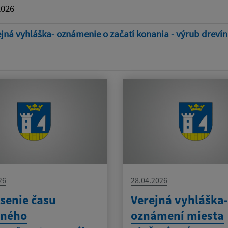
2026
jná vyhláška- oznámenie o začatí konania - výrub drevín
26
28.04.2026
senie času
Verejná vyhláška-
eného
oznámení miesta