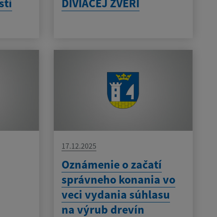
sti
DIVIAČEJ ZVERI
17.12.2025
-
Oznámenie o začatí
správneho konania vo
veci vydania súhlasu
na výrub drevín