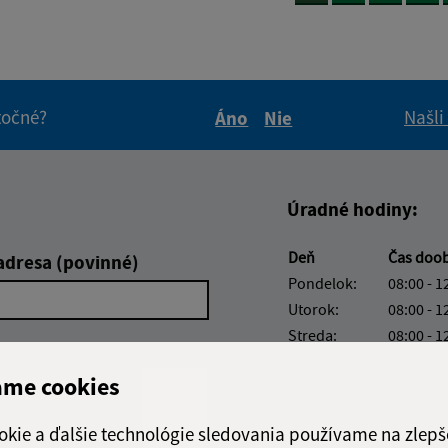
itočné?
Našli
Áno
Nie
Boli tieto informácie pre 
Boli tieto informáci
Úradné hodiny:
Deň
Čas doo
adresa (povinné)
Pondelok:
08:00 - 1
Utorok:
08:00 - 1
Streda:
08:00 - 1
Štvrtok:
08:00 - 1
ame cookies
Piatok:
08:00 - 1
Obedňajšia prestáv
okie a ďalšie technológie sledovania používame na zlepš