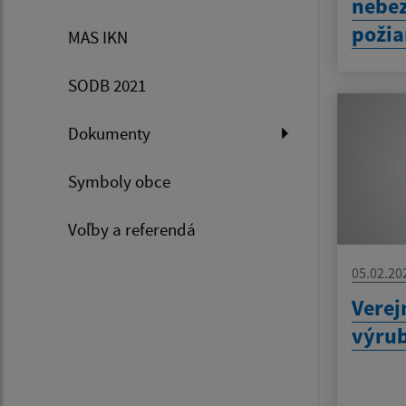
nebez
požia
MAS IKN
SODB 2021
Dokumenty
Symboly obce
Voľby a referendá
05.02.20
Verej
výrub