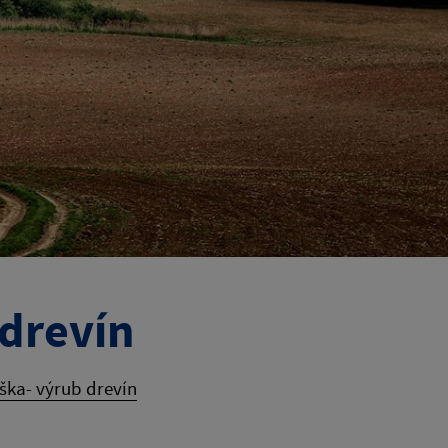
 drevín
ška- výrub drevín