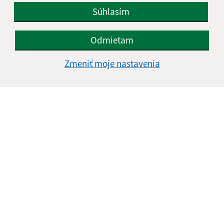
Súhlasím
Odmietam
Oboznámil som sa so
spracúvaním osobných
údajov
Zmeniť moje nastavenia
Google reCaptcha Response
Odoslať správu
Úradné hodiny:
Deň
Čas doobeda
Čas poobede
Pondelok:
08:00 - 12:00
12:30 - 15:30
Utorok:
08:00 - 12:00
12:30 - 15:30
Streda:
08:00 - 12:00
12:30 - 17:00
Štvrtok:
08:00 - 12:00
12:30 - 15:30
Piatok:
08:00 - 12:00
12:30 - 14:00