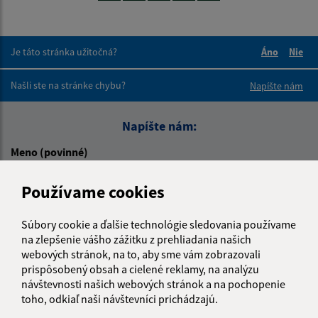
Je táto stránka užitočná?
Áno
Nie
Boli tieto 
Boli 
Našli ste na stránke chybu?
Napíšte nám
Napíšte nám:
Meno (povinné)
Používame cookies
E-mailová adresa (povinné)
Súbory cookie a ďalšie technológie sledovania používame
na zlepšenie vášho zážitku z prehliadania našich
webových stránok, na to, aby sme vám zobrazovali
Text vašej správy (povinné)
prispôsobený obsah a cielené reklamy, na analýzu
návštevnosti našich webových stránok a na pochopenie
toho, odkiaľ naši návštevníci prichádzajú.