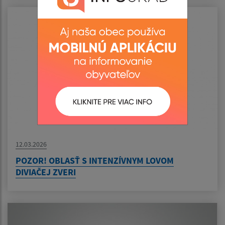
12.03.2026
POZOR! OBLASŤ S INTENZÍVNYM LOVOM
DIVIAČEJ ZVERI