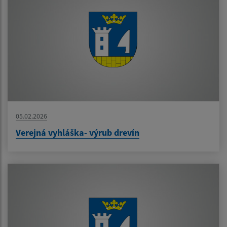
05.02.2026
Verejná vyhláška- výrub drevín