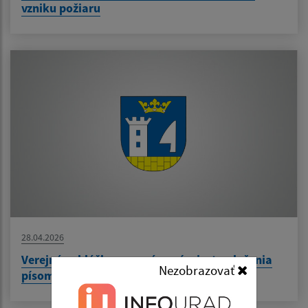
vzniku požiaru
28.04.2026
Verejná vyhláška- o oznámení miesta uloženia
Nezobrazovať
písomnosti