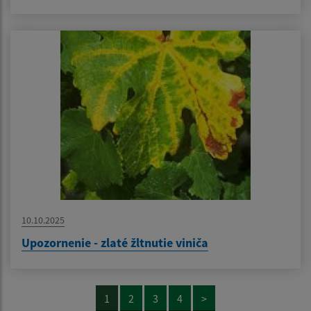
10.10.2025
Upozornenie - zlaté žltnutie viniča
1
2
3
4
>