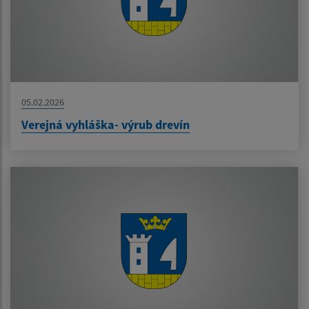
05.02.2026
Verejná vyhláška- výrub drevín