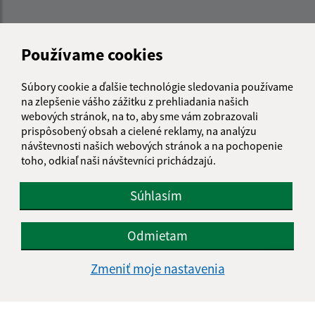
Používame cookies
Súbory cookie a ďalšie technológie sledovania používame
na zlepšenie vášho zážitku z prehliadania našich
webových stránok, na to, aby sme vám zobrazovali
prispôsobený obsah a cielené reklamy, na analýzu
návštevnosti našich webových stránok a na pochopenie
toho, odkiaľ naši návštevníci prichádzajú.
Súhlasím
Odmietam
Informácie o stránke:
Zmeniť moje nastavenia
Vyhlásenie o prístupnosti
Autorské práva
Ochrana osobných údajov