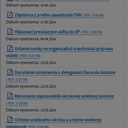
Dátum vyvesenia:
10.06.2024
Zápisnica z prvého zasadnutia OVK
| PDF | 0.08 Mb
Dátum vyvesenia:
17.05.2024
Hlasovací preukaz pre voľby do EP
| PDF | 0.08 Mb
Dátum vyvesenia:
09.04.2024
Určenie osoby na organizačnú a technickú prípravu
volieb
| PDF | 0.07 Mb
Dátum vyvesenia:
13.03.2024
Doručenie oznámenia o delegovaní člena do komisie
| PDF | 0.07 Mb
Dátum vyvesenia:
13.03.2024
Menovanie zapisovateľa okrskovej volebnej komisie
| PDF | 0.08 Mb
Dátum vyvesenia:
13.03.2024
Určenie volebného okrsku a určenie volebnej
miestnosti
| PDF | 0.08 Mb