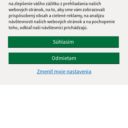
na zlepšenie vášho zážitku z prehliadania našich
webových stránok, na to, aby sme vám zobrazovali
prispôsobený obsah a cielené reklamy, na analýzu
návštevnosti našich webových stránok a na pochopenie
toho, odkiaľ naši návštevníci prichádzajú.
Oboznámil som sa so
spracúvaním osobných
údajov
Súhlasím
Google reCaptcha Response
Odoslať správu
Odmietam
Zmeniť moje nastavenia
Úradné hodiny:
Deň
Čas doobeda
Čas poobede
Pondelok:
08:00 - 12:00
12:30 - 15:30
Utorok:
08:00 - 12:00
12:30 - 15:30
Streda:
08:00 - 12:00
12:30 - 17:00
Štvrtok:
08:00 - 12:00
12:30 - 15:30