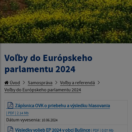
Voľby do Európskeho
parlamentu 2024
Úvod
Samospráva
Voľby a referendá
Voľby do Európskeho parlamentu 2024
Zápísnica OVK o priebehu a výsledku hlasovania
| PDF | 2.14 Mb
Dátum vyvesenia:
10.06.2024
Výsledky volieb EP 2024 v obci Bušince
| PDF | 0.07 Mb