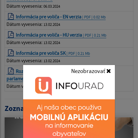
Dátum vyvesenia:
06.03.2024
Informácia pre voliča - EN verzia
| PDF | 0.02 Mb
Dátum vyvesenia:
13.02.2024
Informácia pre voliča - HU verzia
| PDF | 0.21 Mb
Dátum vyvesenia:
13.02.2024
Informácia pre voliča SK
| PDF | 0.21 Mb
Dátum vyvesenia:
13.02.2024
Nezobrazovať
Rozhodnutie o vyhlásení Volieb do Európskeho
parlamentu
| PDF | 0.18 Mb
Dátum vyvesenia:
13.02.2024
Zoznam volieb: