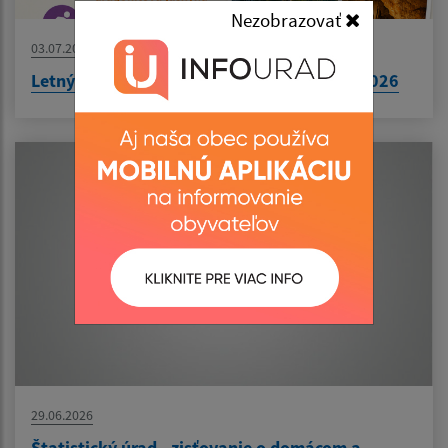
Nezobrazovať
03.07.2026
Letný tábor v Bušinciach 19.8.2026- 22.8.2026
29.06.2026
Štatistický úrad - zisťovanie o domácom a