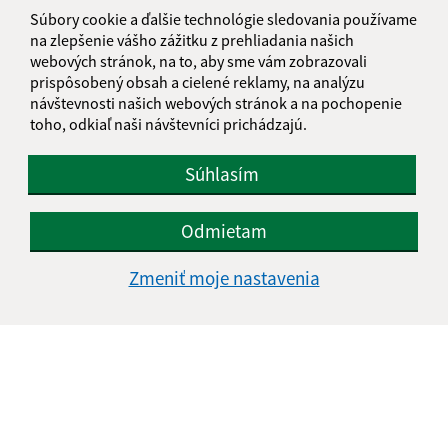
Súbory cookie a ďalšie technológie sledovania používame
na zlepšenie vášho zážitku z prehliadania našich
E-mailová adresa (povinné)
webových stránok, na to, aby sme vám zobrazovali
prispôsobený obsah a cielené reklamy, na analýzu
návštevnosti našich webových stránok a na pochopenie
toho, odkiaľ naši návštevníci prichádzajú.
Text vašej správy (povinné)
Súhlasím
Odmietam
Zmeniť moje nastavenia
Oboznámil som sa so
spracúvaním osobných
údajov
Google reCaptcha Response
Odoslať správu