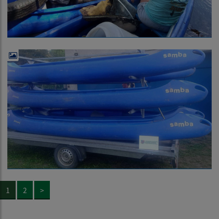
1
2
>