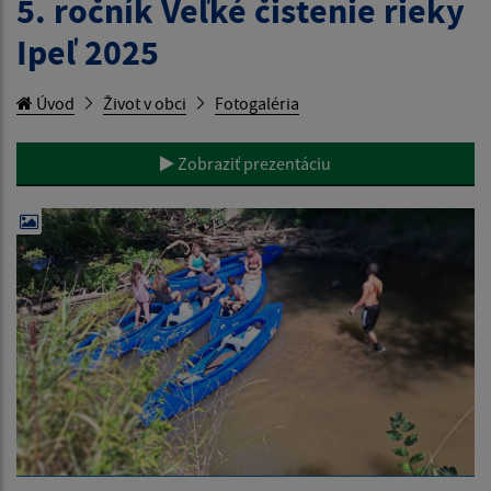
5. ročník Veľké čistenie rieky
Ipeľ 2025
Úvod
Život v obci
Fotogaléria
Zobraziť prezentáciu