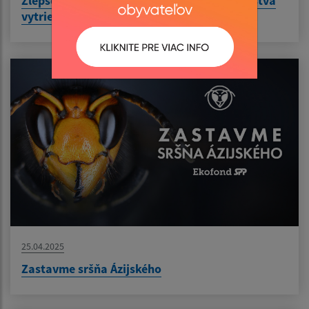
Zlepšenie efektivity zberu a zvýšenie množstva
vytriedených odpadov v obci Bušince
25.04.2025
Zastavme sršňa Ázijského