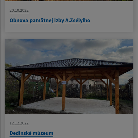
20.10.2022
Obnova pamätnej izby A.Zsélyiho
12.12.2022
Dedinské múzeum