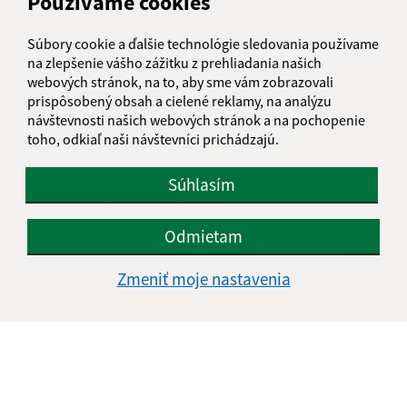
Používame cookies
Boli tieto 
Boli 
Našli ste na stránke chybu?
Napíšte nám
Súbory cookie a ďalšie technológie sledovania používame
na zlepšenie vášho zážitku z prehliadania našich
webových stránok, na to, aby sme vám zobrazovali
Napíšte nám:
prispôsobený obsah a cielené reklamy, na analýzu
návštevnosti našich webových stránok a na pochopenie
Meno (povinné)
toho, odkiaľ naši návštevníci prichádzajú.
Súhlasím
E-mailová adresa (povinné)
Odmietam
Text vašej správy (povinné)
Zmeniť moje nastavenia