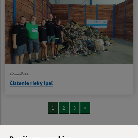
25.11.2022
Čistenie rieky Ipeľ
1
2
3
>
Je táto stránka užitočná?
Áno
Nie