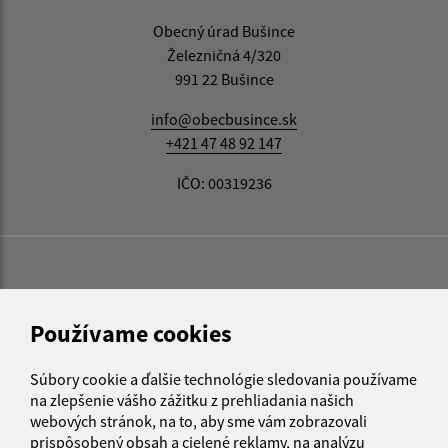
Obecný úrad Bušince
Železničná 4/320
991 22 Bušince
info@obecbusince.sk
+421 47 48 92 147
IČO: 00319236
Používame cookies
Súbory cookie a ďalšie technológie sledovania používame
na zlepšenie vášho zážitku z prehliadania našich
webových stránok, na to, aby sme vám zobrazovali
prispôsobený obsah a cielené reklamy, na analýzu