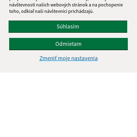
návštevnosti našich webových stránok a na pochopenie
toho, odkiaľ naši návštevníci prichádzajú.
Súhlasím
Informácie o stránke:
Odmietam
Vyhlásenie o prístupnosti
Autorské práva
Zmeniť moje nastavenia
Ochrana osobných údajov
Navigácia:
Vytlačiť aktuálnu stránku
Mapa stránok
Cookies
Rýchle odkazy:
Aktuality
História
Fotogaléria