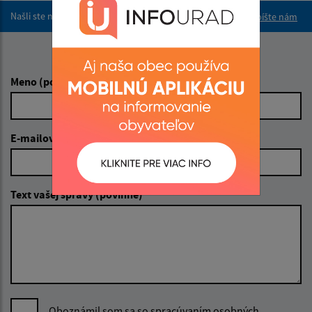
Našli ste na stránke chybu?
Napíšte nám
Napíšte nám:
Meno (povinné)
E-mailová adresa (povinné)
Text vašej správy (povinné)
Oboznámil som sa so
spracúvaním osobných