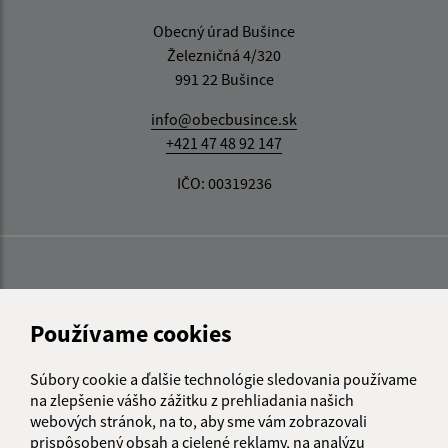
Obecný úrad Bušince
Železničná 4/320
991 22 Bušince
info@obecbusince.sk
+421 47 48 92 147
IČO: 00319236
Používame cookies
Súbory cookie a ďalšie technológie sledovania používame
na zlepšenie vášho zážitku z prehliadania našich
webových stránok, na to, aby sme vám zobrazovali
prispôsobený obsah a cielené reklamy, na analýzu