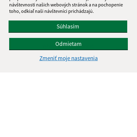
návštevnosti našich webových stránok a na pochopenie
toho, odkiaľ naši návštevníci prichádzajú.
Súhlasím
Informácie o stránke:
Odmietam
Vyhlásenie o prístupnosti
Autorské práva
Zmeniť moje nastavenia
Ochrana osobných údajov
Navigácia:
Vytlačiť aktuálnu stránku
Mapa stránok
Cookies
Rýchle odkazy:
Aktuality
História
Fotogaléria