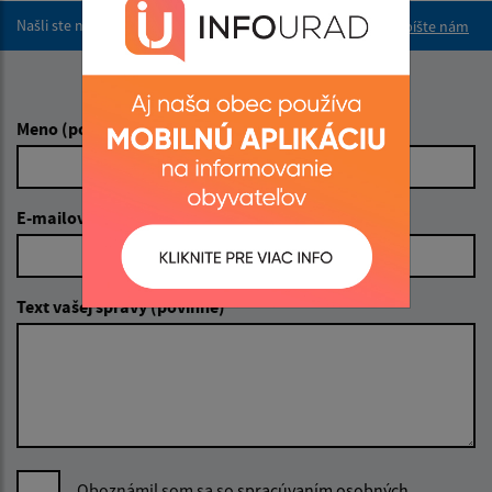
Našli ste na stránke chybu?
Napíšte nám
Napíšte nám:
Meno (povinné)
E-mailová adresa (povinné)
Text vašej správy (povinné)
Oboznámil som sa so
spracúvaním osobných